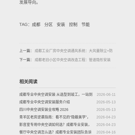
发展导向。
TAG：
成都
分区
安装
控制
节能
上一篇：
成都工业厂房中央空调通风系统：大风量除尘+防
爆设计满足特殊生产环境需求
下一篇：
成都老旧小区中央空调改造工程：管道隐形安装
+低噪音外机解决空间与扰民问题
相关阅读
成都专业中央空调安装 从选型到竣工，一站到
2026-06-11
底
成都专业中央空调安装服务介绍
2026-05-13
四川中央空调安装全攻略 2026
2026-05-13
青羊区老房逆袭指南：看不见的“隐蔽美学”，
2026-04-23
中央空调安装中的打孔布线有多讲究？
影音室专用中央空调如何选？成都专业安装，
2026-04-23
让“静”融入每一帧画面
餐厅中央空调怎么选？成都专业安装团队告诉
2026-04-16