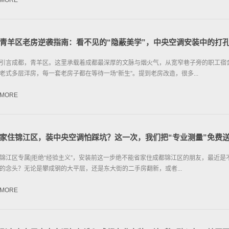
MORE
青羊区老房逆袭指南：看不见的“隐蔽美学”，中央空调安装中的打
引言成都，青羊区。这里承载着成都最深厚的文脉与烟火气，从宽窄巷子旁的职工宿
老式多层洋房，每一套老房子都在等待一场“新生”。提到老房改造，很多...
MORE
家住锦江区，装中央空调怕踩坑？这一次，我们把“专业测量”免费
锦江区专属|拒绝“经验主义”，安装前这一步绝不能省家住成都锦江区的朋友，最近是
的念头？无论是攀成钢的大平层，还是东大街的二手房翻新，或者...
MORE