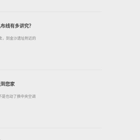
孔布线有多讲究？
舍，到金沙遗址附近的
送到您家
不是也动了换中央空调