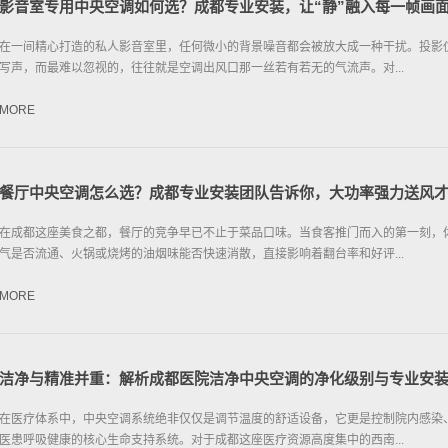
影音室专用中央空调如何选？成都专业安装，让“静”融入每一帧画
在一间精心打造的私人影音室里，任何微小的背景噪音都会被放大成一种干扰。投影
写声，而最难以忽视的，往往就是空调出风口那一丝若有若无的气流声。对...
MORE
餐厅中央空调怎么选？成都专业安装团队告诉你，大功率强力送风
在成都这座美食之都，餐厅的竞争早已不止于菜品口味。当食客推门而入的第一刻，
气是否流通、火锅或烧烤的油烟味能否快速消散，直接影响着翻台率和好评...
MORE
洁净与精准并重：解析成都医院洁净中央空调的净化级别与专业安
在医疗体系中，中央空调系统绝非仅仅是调节温度的舒适设备，它更是控制院内感染
医患呼吸健康的核心生命支持系统。对于成都这座医疗资源高度集中的西南...