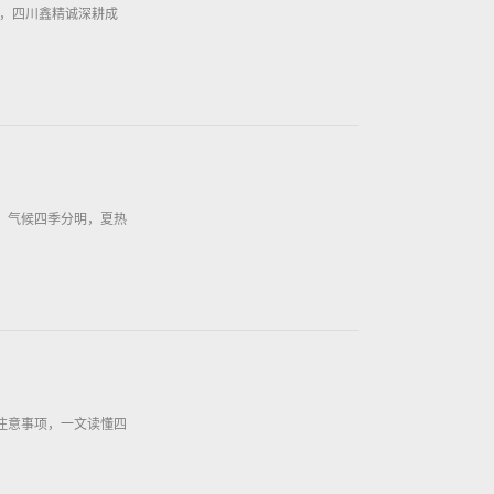
收，四川鑫精诚深耕成
，气候四季分明，夏热
装注意事项，一文读懂四