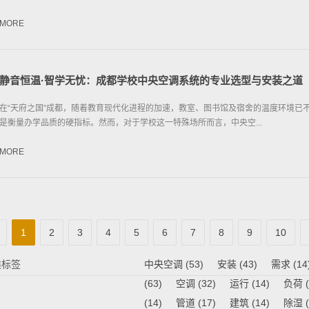
MORE
静音恒温·智学无忧：成都学校中央空调系统的专业选型与安装之道
在“天府之国”成都，随着教育现代化进程的加速，教室、图书馆及宿舍的温度环境已不
是衡量办学品质的硬指标。然而，对于学校这一特殊场所而言，中央空...
MORE
1
2
3
4
5
6
7
8
9
10
类标签
中央空调
(53)
安装
(43)
需求
(14
(63)
空调
(32)
运行
(14)
负荷
(
(14)
管道
(17)
建筑
(14)
除湿
(