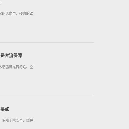
面
仪的风扇声、硬盘的读
才是客流保障
体感温度是否舒适、空
装要点
、保障手术安全、维护