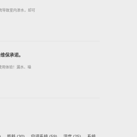
流导致室内渗水，却可
身维保承诺。
使用体验！漏水、噪
)
能耗
(30)
空调系统
(59)
湿度
(25)
系统