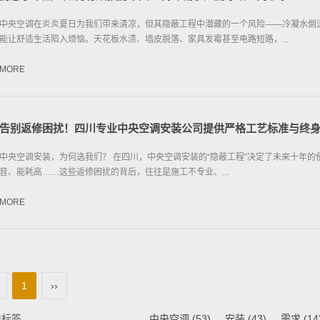
中央空调在炎炎夏日为我们带来清凉，但其隐蔽工程中潜藏的一个风险——冷凝水倒
能让舒适生活陷入烦恼。天花板水渍、墙皮脱落、家具发霉甚至电路短路，...
MORE
告别返修困扰！四川专业中央空调安装公司提供严格工艺标准与终
中央空调安装，为何选我们？ 在四川，中央空调安装的“隐蔽工程”决定了未来十年的
音、能耗高……这些返修困扰的背后，往往是施工不专业、...
MORE
1
››
类标签
中央空调
(53)
安装
(43)
需求
(14