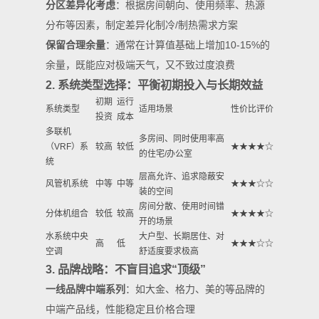
分区差异化考虑
：根据房间朝向、使用频率、热源
分布等因素，制定差异化制冷/制热需求方案
保留合理余量
：通常在计算值基础上增加10-15%的
余量，既能应对极端天气，又不致过度浪费
2. 系统类型选择：平衡初期投入与长期效益
初期
运行
系统类型
适用场景
性价比评价
投资
成本
多联机
多房间、同时使用率高
（VRF）系
较高
较低
★★★★☆
的住宅/办公室
统
层高允许、追求隐蔽安
风管机系统
中等
中等
★★★☆☆
装的空间
房间分散、使用时间错
分体机组合
较低
较高
★★★★☆
开的场景
水系统中央
大户型、长期居住、对
高
低
★★★☆☆
空调
舒适度要求极高
3. 品牌战略：不盲目追求“顶级”
一线品牌中端系列
：如大金、格力、美的等品牌的
中端产品线，性能稳定且价格合理