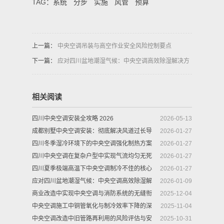
TAG：
系统
分步
实施
风管
预算
上一篇：
中央空调吊装与高空作业安全风险控制要点
下一篇：
应对四川盆地潮湿气候：中央空调高效除湿解决方
案
相关阅读
四川中央空调安装全攻略 2026
2026-05-13
成都别墅中央空调安装：彻底解决风道过长导
2026-01-27
致的末端房间效果差的专业方案
四川冬季湿冷环境下的中央空调强化制热方案
2026-01-27
四川中央空调在复杂户型中实现气流均匀无死
2026-01-27
角的解决方案
四川夏季极端高温下中央空调制冷不佳的核心
2026-01-27
解决方案
应对四川盆地潮湿气候：中央空调高效除湿解
2026-01-09
决方案
商业改造中实现中央空调与消防系统的无缝衔
2025-12-04
接
中央空调施工中铜管氧化与制冷效率下降的深
2025-11-04
度分析与防治策略
中央空调改造中旧管路再利用的风险评估与安
2025-10-31